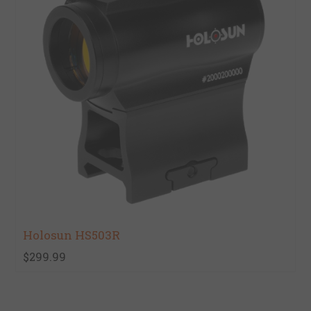
Holosun HS503R
$299.99