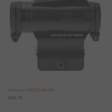
Holosun HE515GM-GR
$411.75