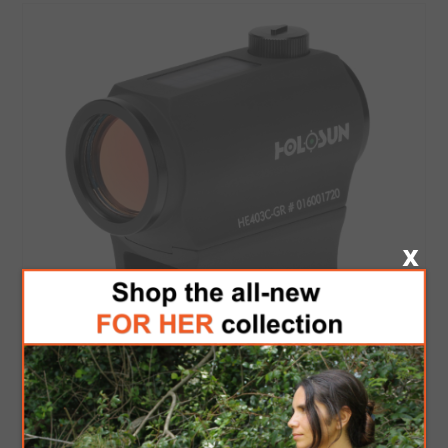
Holosun HE403C-GR