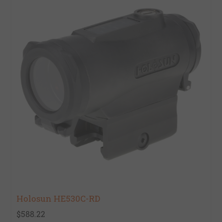
Holosun HE530C-RD
$588.22