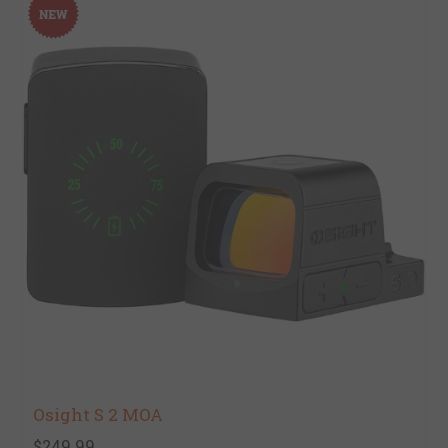
Osight S 2 MOA
$249.99