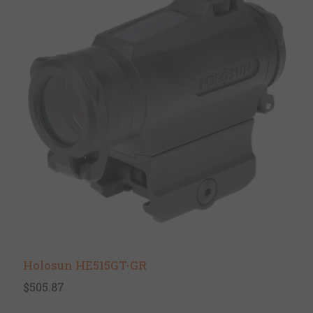
Holosun HE515GT-GR
$505.87