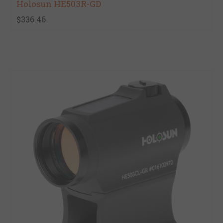
Holosun HE503R-GD
$336.46