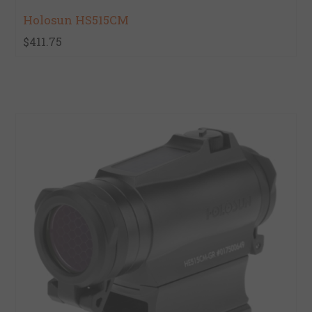
Holosun HS515CM
$411.75