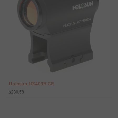
Holosun HE403B-GR
$230.58