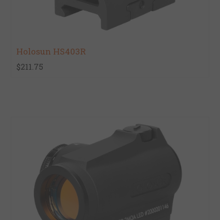
Holosun HS403R
$211.75