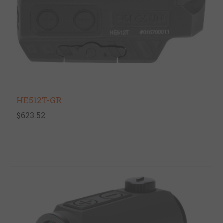
HE512T-GR
$623.52