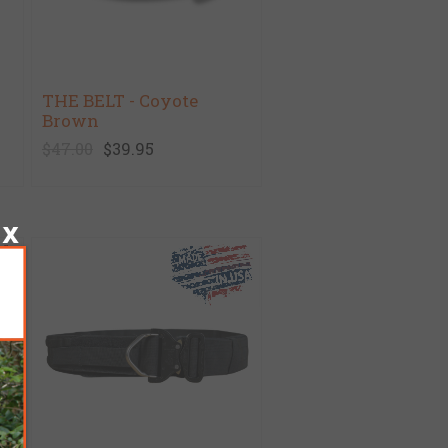
THE BELT - Coyote
Brown
$47.00
$39.95