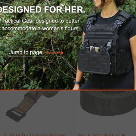
THE BELT - Black
TacticShop Cinturón d
Combate Ranger Green
$47.00
$39.95
$115.00
$97.75
CQB Belt - Coyote Brown
Gun Camo Belt - CP