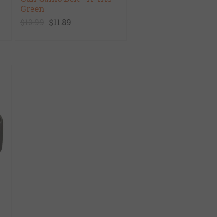
Green
$13.99
$11.89