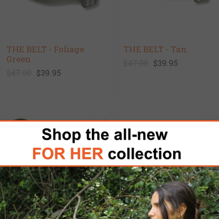
THE BELT - Foliage
THE BELT - Tan
Green
$47.00
$39.95
$47.00
$39.95