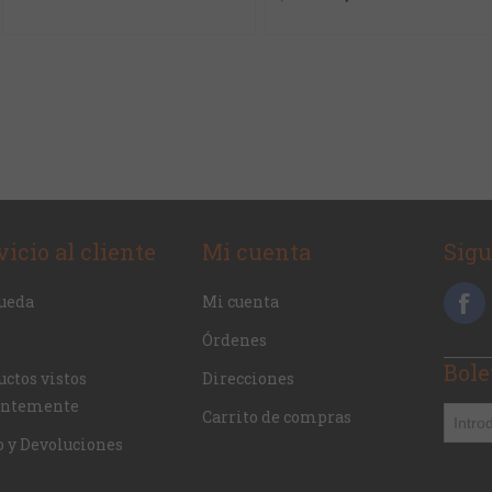
vicio al cliente
Mi cuenta
Sig
ueda
Mi cuenta
Órdenes
Bole
ctos vistos
Direcciones
entemente
Carrito de compras
o y Devoluciones