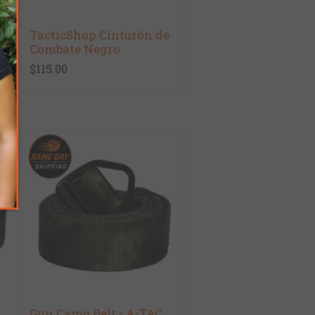
e
TacticShop Cinturón de
Combate Negro
$115.00
Gun Camo Belt - A-TAC