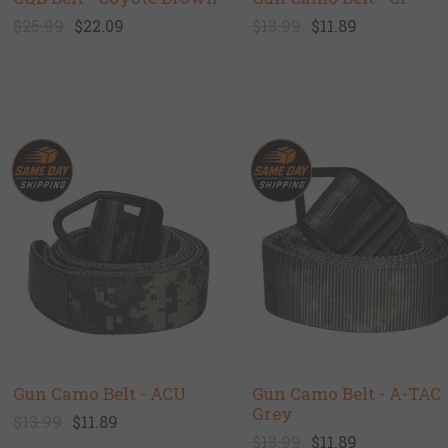
$25.99
$22.09
$13.99
$11.89
Gun Camo Belt - ACU
Gun Camo Belt - A-TAC
Grey
$13.99
$11.89
$13.99
$11.89