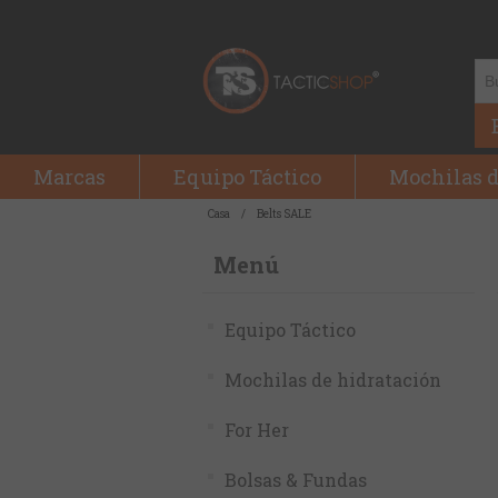
Marcas
Equipo Táctico
Mochilas d
Casa
/
Belts SALE
Menú
Equipo Táctico
Mochilas de hidratación
For Her
Bolsas & Fundas