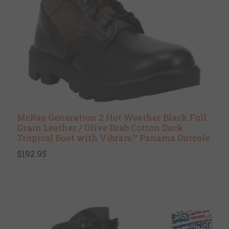
McRae Generation 2 Hot Weather Black Full
Grain Leather / Olive Drab Cotton Duck
Tropical Boot with Vibram™ Panama Outsole
$192.95