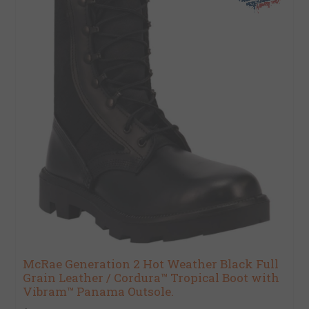
McRae Generation 2 Hot Weather Black Full
Grain Leather / Cordura™ Tropical Boot with
Vibram™ Panama Outsole.