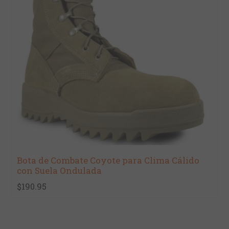
Bota de Combate Coyote para Clima Cálido
con Suela Ondulada
$190.95