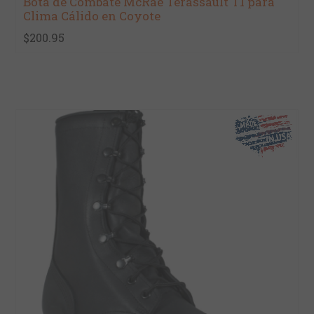
Bota de Combate McRae Terassault T1 para
Clima Cálido en Coyote
$200.95