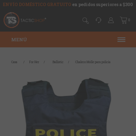
ENVÍO DOMÉSTICO GRATUITO
en pedidos superiores a $300
0
MENÚ
Casa
/
For Her
/
Ballistic
/
Chaleco Molle para policía