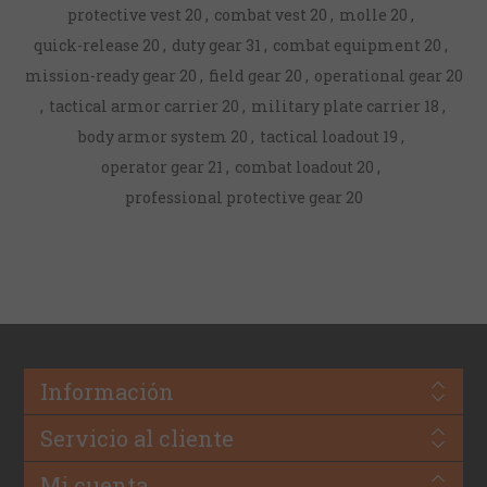
protective vest
20
,
combat vest
20
,
molle
20
,
quick-release
20
,
duty gear
31
,
combat equipment
20
,
mission-ready gear
20
,
field gear
20
,
operational gear
20
,
tactical armor carrier
20
,
military plate carrier
18
,
body armor system
20
,
tactical loadout
19
,
operator gear
21
,
combat loadout
20
,
professional protective gear
20
Información
Servicio al cliente
Mi cuenta