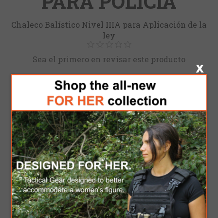
PARA POLICÍA
Chaleco Balístico Nivel IIIA para Aplicación de la
ley
Sea el primero en revisar este producto
Fabricante:
Myform
Sku:
ss120327898
Size
*
Color
*
$180.00