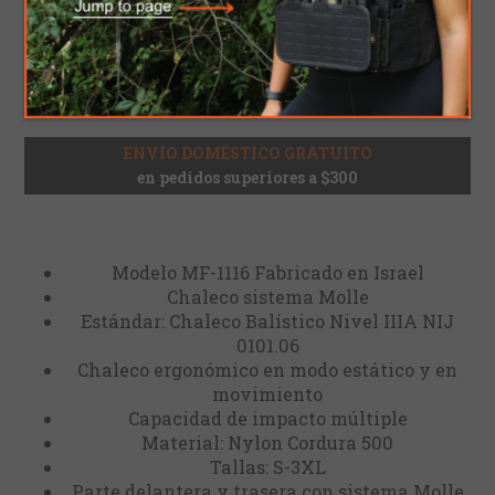
AÑADIR AL CARRITO
Por favor, seleccione la dirección a la que desea
enviar
ENVÍO DOMÉSTICO GRATUITO
en pedidos superiores a $300
Modelo MF-1116 Fabricado en Israel
Chaleco sistema Molle
Estándar: Chaleco Balístico Nivel IIIA NIJ
0101.06
Chaleco ergonómico en modo estático y en
movimiento
Capacidad de impacto múltiple
Material: Nylon Cordura 500
Tallas: S-3XL
Parte delantera y trasera con sistema Molle