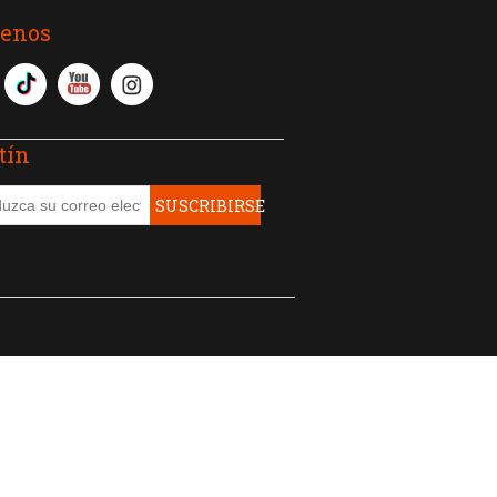
uenos
tín
SUSCRIBIRSE