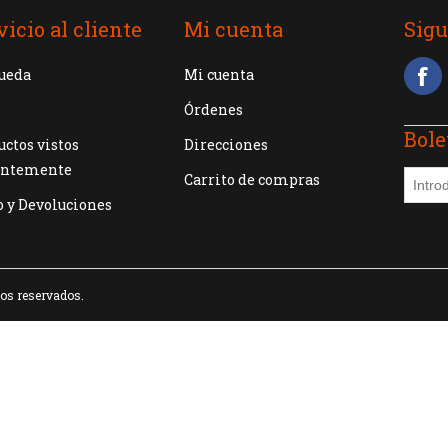
vicio al cliente
Mi cuenta
Sig
ueda
Mi cuenta
Órdenes
Bole
ctos vistos
Direcciones
entemente
Carrito de compras
o y Devoluciones
hos reservados.