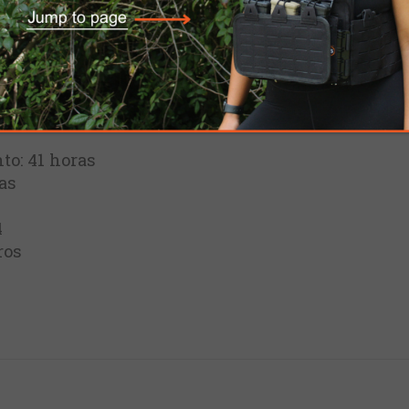
Blanca. La Princeton Tec Fred es ligera y extre
cuatro modos, proporcionando haces de luz blanca 
 gira 180 grados, permitiendo que la luz ilumine
dad óptima en las direcciones necesarias.
o: 41 horas
as
4
ros