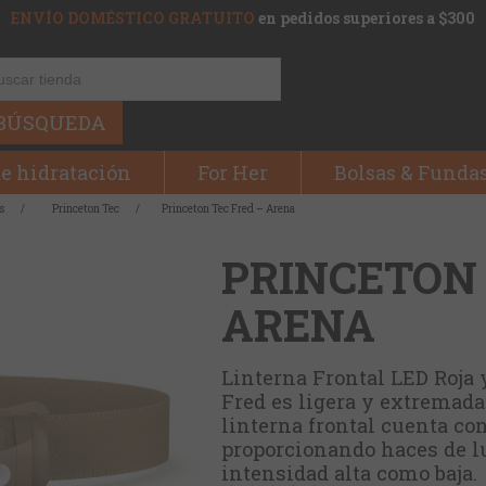
ENVÍO DOMÉSTICO GRATUITO
en pedidos superiores a $300
BÚSQUEDA
e hidratación
For Her
Bolsas & Funda
s
/
Princeton Tec
/
Princeton Tec Fred – Arena
PRINCETON 
ARENA
Linterna Frontal LED Roja 
Fred es ligera y extremada
linterna frontal cuenta co
proporcionando haces de lu
intensidad alta como baja.