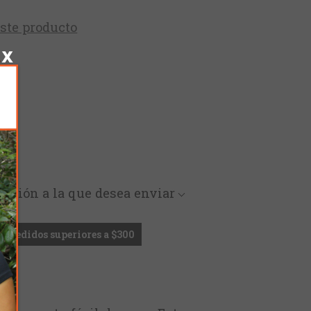
este producto
c
rección a la que desea enviar
en pedidos superiores a $300