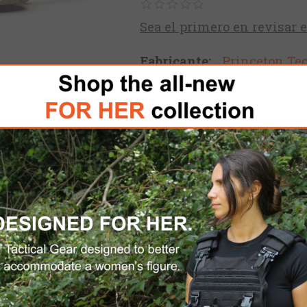
Sea el primero en revisar 
Fabricante:
Princeton Te
Sku:
795626026953
$31.99
AÑADIR AL CARRITO
Por favor, seleccione la di
ENVÍO DOMÉSTICO GRATUITO