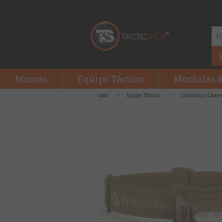
Marcas
Equipo Táctico
Mochilas d
Casa
/
Equipo Táctico
/
Linternas y Lásere