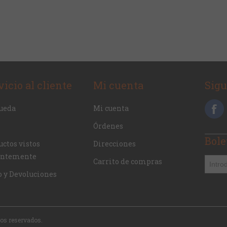
vicio al cliente
Mi cuenta
Sig
ueda
Mi cuenta
Órdenes
Bole
ctos vistos
Direcciones
entemente
Carrito de compras
o y Devoluciones
hos reservados.