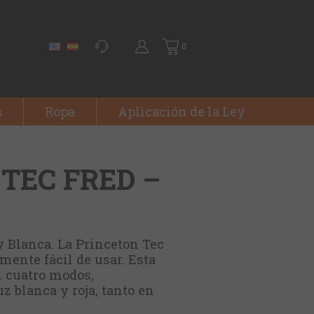
0
s
Ropa
Aplicación de la Ley
TEC FRED –
y Blanca. La Princeton Tec
mente fácil de usar. Esta
n cuatro modos,
z blanca y roja, tanto en