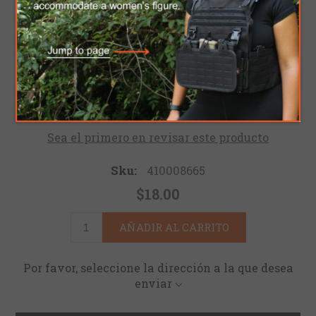
DOBLE PARA FUSIL
LC
Panel de sujeción con corte láser. La primera
tecnología para la primera respuesta
Sea el primero en revisar este producto
Sku:
410008665
$18.00
AÑADIR AL CARRITO
Por favor, seleccione la dirección a la que desea
enviar