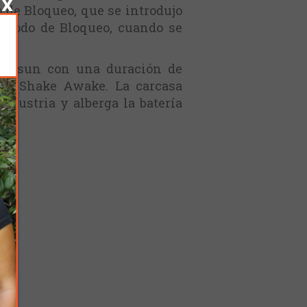
 de Bloqueo, que se introdujo
l Modo de Bloqueo, cuando se
s.
Holosun con una duración de
OA y Shake Awake. La carcasa
ndustria y alberga la batería
®.