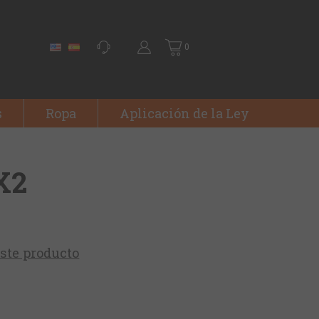
0
s
Ropa
Aplicación de la Ley
X2
este producto