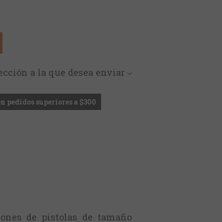
rección a la que desea enviar
en pedidos superiores a $300
iones de pistolas de tamaño