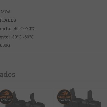
 MOA
NTALES
ento:
-40℃~70℃
nto:
-30℃~60℃
000G
nados