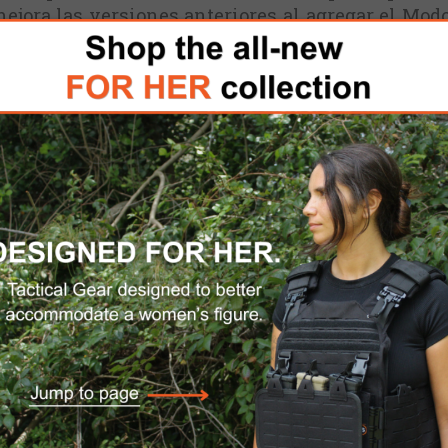
jora las versiones anteriores al agregar el Modo
 modelos de ópticas de pistola LEM de 2018. E
para evitar cambios de configuración involuntario
adicionales se incluyen el Super LED Verde de 
as, Solar Failsafe, punto de precisión de 2 M
luminio 7075, utiliza un formato estándar de la i
ara facilitar su reemplazo cuando sea necesario.
or la
Garantía Limitada de por Vida de HOLOSUN
 nm