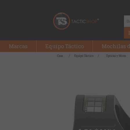
Marcas
Equipo Táctico
Mochilas d
Casa
/
Equipo Táctico
/
Ópticas y Miras