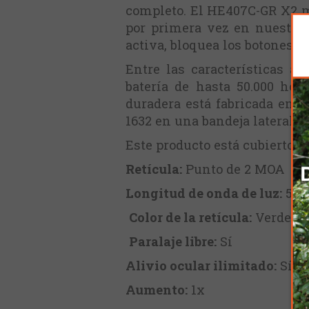
completo. El HE407C-GR X2 me
por primera vez en nuestros
activa, bloquea los botones 
Entre las características 
batería de hasta 50.000 hor
duradera está fabricada en a
1632 en una bandeja lateral p
Este producto está cubierto p
Retícula:
Punto de 2 MOA
Longitud de onda de luz:
540
Color de la retícula:
Verde
Paralaje libre:
Sí
Alivio ocular ilimitado:
Sí
Aumento:
1x