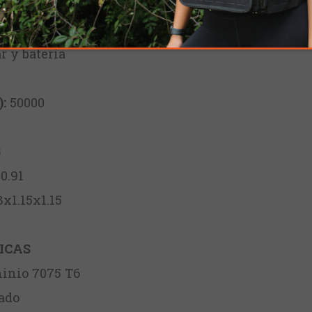
í
ÓNICAS
r y batería
):
50000
S
0.91
8x1.15x1.15
ICAS
nio 7075 T6
ado