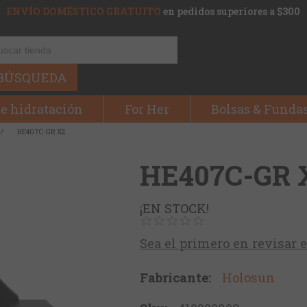
ENVÍO DOMÉSTICO GRATUITO
en pedidos superiores a $300
BÚSQUEDA
e hidratación
For Her
Bolsas & Funda
/
HE407C-GR X2
HE407C-GR 
¡EN STOCK!
Sea el primero en revisar 
Fabricante:
Holosun