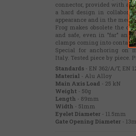
connector, provided with an 
a hard design in collaborat
appearance and in the mech
Frog makes obsolete the conc
and safe, even in "far" anch
clamps coming into contact 
Special for anchoring on m
Italy. Tested piece by piece. 
Standards
- EN 362/A/T, EN 
Material
- Alu Alloy
Main Axis Load
- 25 kN
Weight
- 50g
Length
- 89mm
Width
- 51mm
Eyelet Diameter
- 11.5mm
Gate Opening Diameter
- 13