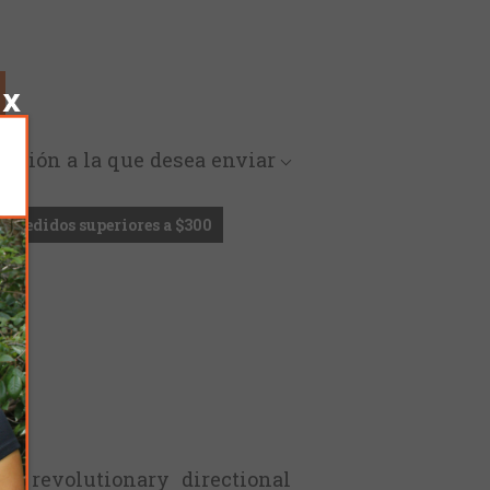
rección a la que desea enviar
en pedidos superiores a $300
a revolutionary directional