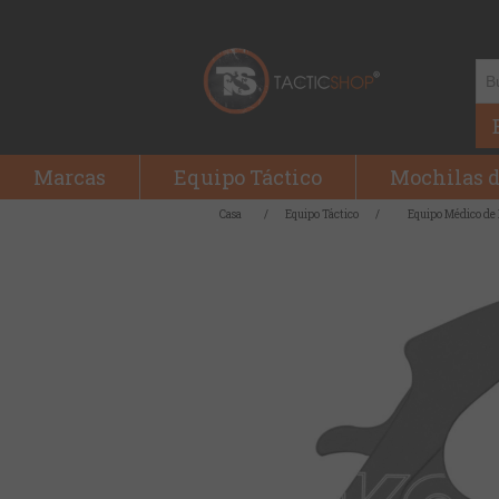
Marcas
Equipo Táctico
Mochilas d
Casa
/
Equipo Táctico
/
Equipo Médico de