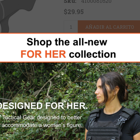
Sku:
4100081620
$29.95
AÑADIR AL CARRITO
Por favor, seleccione la di
ENVÍO DOMÉSTICO GRATUITO
h, that characterizes KONG, comes out Frog, 