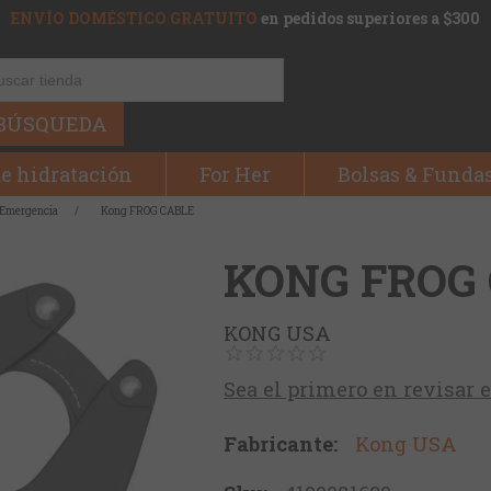
ENVÍO DOMÉSTICO GRATUITO
en pedidos superiores a $300
BÚSQUEDA
e hidratación
For Her
Bolsas & Funda
 Emergencia
/
Kong FROG CABLE
KONG FROG
KONG USA
Sea el primero en revisar 
Fabricante:
Kong USA