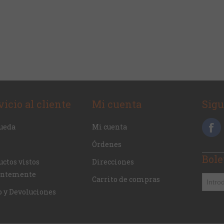
vicio al cliente
Mi cuenta
Sig
ueda
Mi cuenta
Órdenes
Bole
ctos vistos
Direcciones
entemente
Carrito de compras
o y Devoluciones