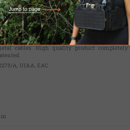
automatic clamping that takes place touching the
ion with Politecnico of Milan, Frog is a totall
anism.
ept of a carabiner thought as a "hook". The ins
or points, not easy to be reached with standard
with anchor point.
etal cables. High quality product completel
Patented.
12275/A, UIAA, EAC
mm