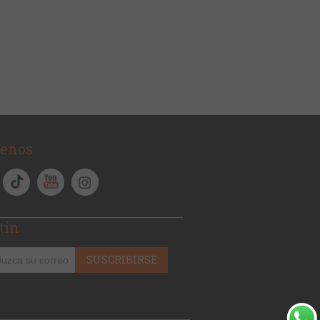
uenos
tín
SUSCRIBIRSE