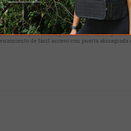
zado con fibra de vidrio con un sobremoldeado de
de caucho sobremoldeado: estriado en la palma, pat
de superficie lunar en los laterales.
 forma de la parte posterior para un agarre mejor
para un mejor control, permitiendo una sujeción m
amiento de fácil acceso con puerta abisagrada d