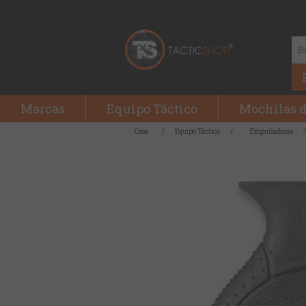
Marcas
Equipo Táctico
Mochilas d
Casa
/
Equipo Táctico
/
Empuñaduras
/