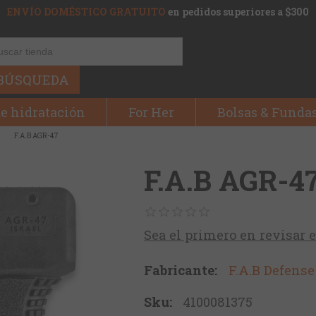
ENVÍO DOMÉSTICO GRATUITO
en pedidos superiores a $300
BÚSQUEDA
e hidratación
For Her
Bolsas & Funda
F.A.B AGR-47
F.A.B AGR-4
Sea el primero en revisar 
Fabricante:
F.A.B Defense
Sku:
4100081375