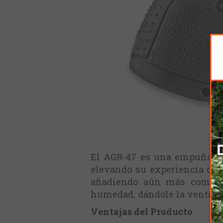
El AGR-47 es una empuñadur
elevando su experiencia de a
añadiendo aún más comodid
humedad, dándole la ventaja q
Ventajas del Producto