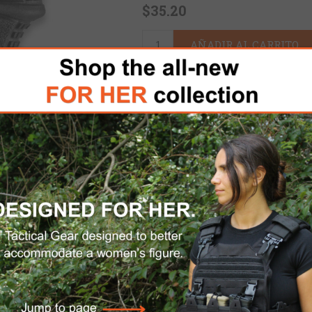
$35.20
AÑADIR AL CARRITO
Por favor, seleccione la di
ENVÍO DOMÉSTICO GRATUITO
a de pistola engomada y mejorada que cuenta c
garre. En su diseño se ha incorporado el contor
ad y la ventilación adecuada necesaria en e
ue necesita en el campo o en el polígono de tiro.