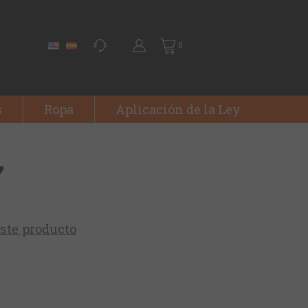
0
s
Ropa
Aplicación de la Ley
7
este producto