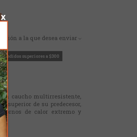
rección a la que desea enviar
en pedidos superiores a $300
on caucho multirresistente,
no superior de su predecesor,
ntornos de calor extremo y