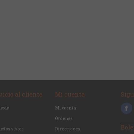
vicio al cliente
Mi cuenta
Sig
ueda
Mi cuenta
Órdenes
Bole
ctos vistos
Direcciones