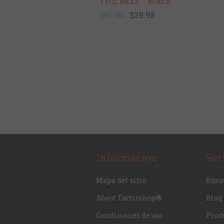
THE BELT - Black
$47.00
$39.95
Información
Ser
Mapa del sitio
Búsq
About Tacticshop®
Blog
Condiciones de uso
Produ