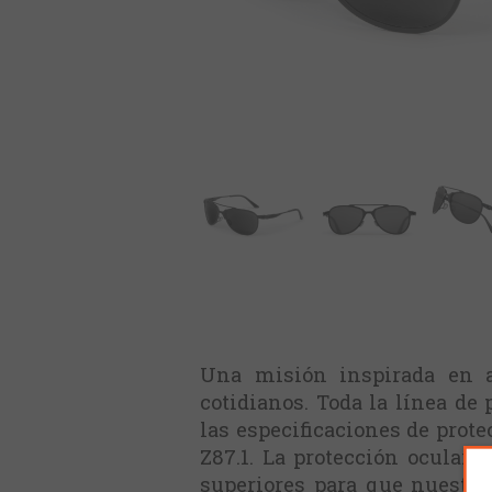
Una misión inspirada en aq
cotidianos. Toda la línea de
las especificaciones de prot
Z87.1. La protección ocular 
superiores para que nuestro