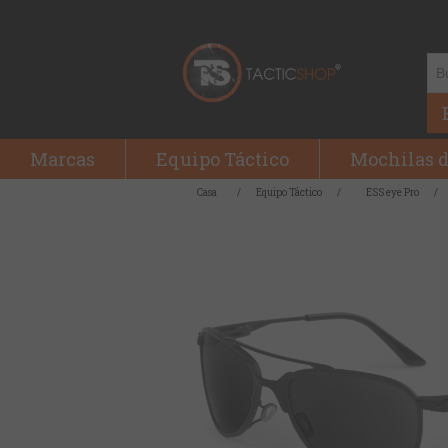
Marcas
Equipo Táctico
Mochilas d
Casa
/
Equipo Táctico
/
ESS eye Pro
/