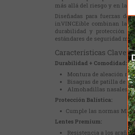
más allá del riesgo y en la a
Diseñadas para fuerzas del o
inVINCEible combinan la resi
durabilidad y protección e
estándares de seguridad más 
Características Clave:
Durabilidad + Comodidad:
Montura de aleación robu
Bisagras de patilla de ho
Almohadillas nasales aju
Protección Balística:
Cumple las normas MIL-SP
Lentes Premium:
Resistencia a los arañaz