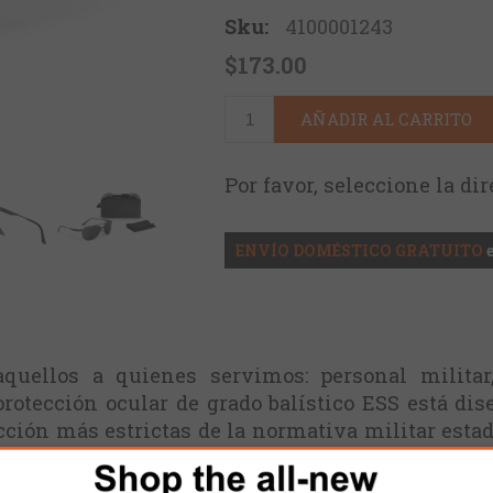
Sku:
4100001243
$173.00
AÑADIR AL CARRITO
Por favor, seleccione la di
ENVÍO DOMÉSTICO GRATUITO
uellos a quienes servimos: personal militar,
 protección ocular de grado balístico ESS está di
ección más estrictas de la normativa militar est
de grado balístico ESS ofrece un estilo versátil 
s exigentes clientes puedan mantenerse seguros: