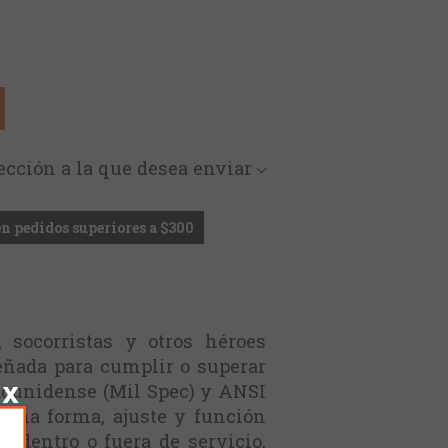
rección a la que desea enviar
en pedidos superiores a $300
 socorristas y otros héroes
señada para cumplir o superar
adounidense (Mil Spec) y ANSI
y una forma, ajuste y función
 dentro o fuera de servicio,