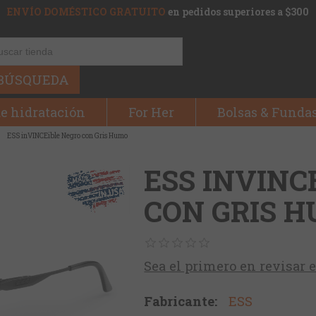
ENVÍO DOMÉSTICO GRATUITO
en pedidos superiores a $300
BÚSQUEDA
e hidratación
For Her
Bolsas & Funda
ESS inVINCEible Negro con Gris Humo
ESS INVINC
CON GRIS 
Sea el primero en revisar 
Fabricante:
ESS