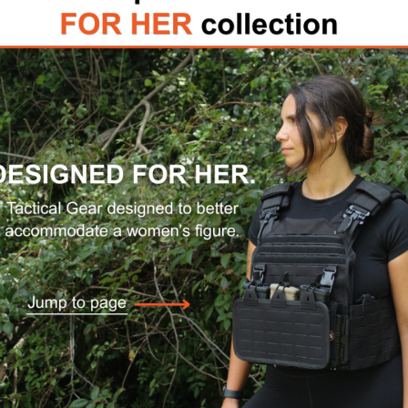
ventura.
rden de élite, personal militar y tiradores dep
stencia táctica con un estilo refinado. Estas g
xcepcionales en entornos de alto riesgo, cump
rigurosos.
sta que se ajusta cómodamente debajo de gorras 
rquilla para flexibilidad y resistencia
stables, personalizables para tu rostro
EC MIL PRF 31013 y ANSI Z87.1 para resistencia 
os