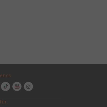
uenos
tín