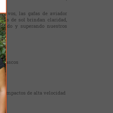
ortivos, las gafas de aviador
afas de sol brindan claridad,
liendo y superando nuestros
y cascos
a impactos de alta velocidad