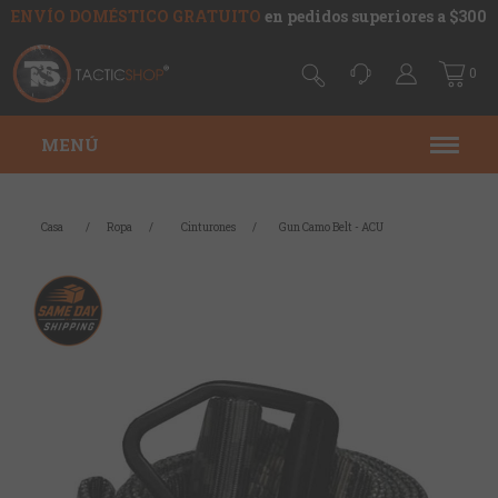
ENVÍO DOMÉSTICO GRATUITO
en pedidos superiores a $300
0
MENÚ
Casa
/
Ropa
/
Cinturones
/
Gun Camo Belt - ACU