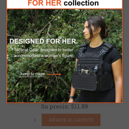
GUN CAMO BELT -
ACU
11 revisión (es)
|
Añade tu opinión
Disponibilidad:
En stock
Sku:
410018453
Precio:
$13.99
Su precio:
$11.89
AÑADIR AL CARRITO