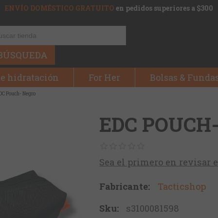
ENVÍO DOMÉSTICO GRATUITO
en pedidos superiores a $300
BÚSQUEDA
e hidratación
For Her
Bolsas & Funda
DC Pouch- Negro
EDC POUCH
Sea el primero en revisar 
Fabricante:
Tacticshop
Sku:
s3100081598