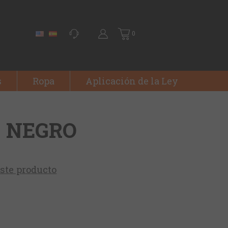
0
s
Ropa
Aplicación de la Ley
- NEGRO
este producto