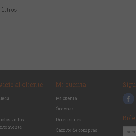
 litros
vicio al cliente
Mi cuenta
Sig
ueda
Mi cuenta
Órdenes
Bole
ctos vistos
Direcciones
entemente
Carrito de compras