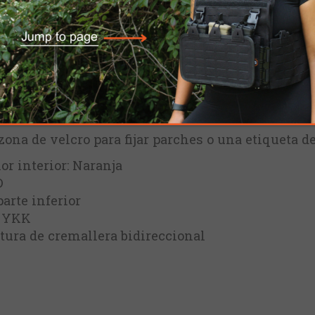
ria duradera diseñada para la organización de equ
e transporte en un lado y lazos de retención/su
 y una integración flexible con su equipo.
zona de velcro para fijar parches o una etiqueta de
lor interior: Naranja
D
arte inferior
e YKK
tura de cremallera bidireccional