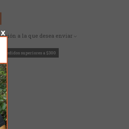
rección a la que desea enviar
en pedidos superiores a $300