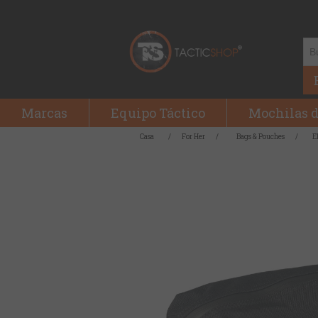
Marcas
Equipo Táctico
Mochilas d
Casa
/
For Her
/
Bags & Pouches
/
E