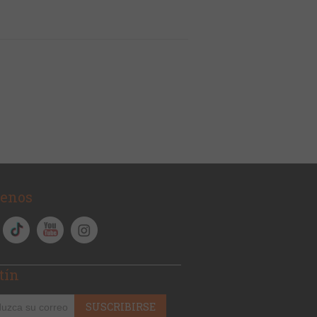
uenos
tín
SUSCRIBIRSE