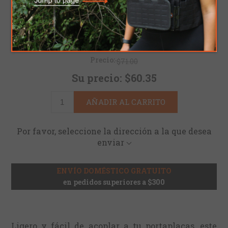
Sku:
3100061010
Color
*
Precio:
$71.00
Su precio:
$60.35
AÑADIR AL CARRITO
Por favor, seleccione la dirección a la que desea
enviar
ENVÍO DOMÉSTICO GRATUITO
en pedidos superiores a $300
Ligero y fácil de acoplar a tu portaplacas, este