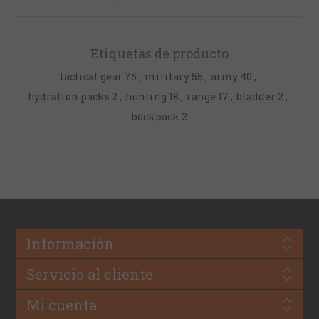
Etiquetas de producto
tactical gear
75
,
military
55
,
army
40
,
hydration packs
2
,
hunting
18
,
range
17
,
bladder
2
,
backpack
2
Información
Servicio al cliente
Mi cuenta