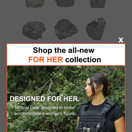
MOCHILA DE
HIDRATACIÓN
CAMO
6 revisión (es)
|
Añade tu opinión