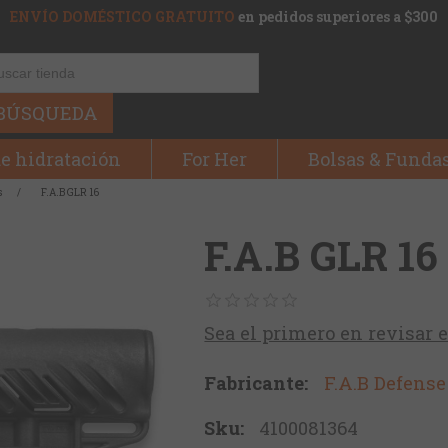
ENVÍO DOMÉSTICO GRATUITO
en pedidos superiores a $300
BÚSQUEDA
e hidratación
For Her
Bolsas & Funda
s
/
F.A.B GLR 16
F.A.B GLR 16
Sea el primero en revisar 
Fabricante:
F.A.B Defense
Sku:
4100081364