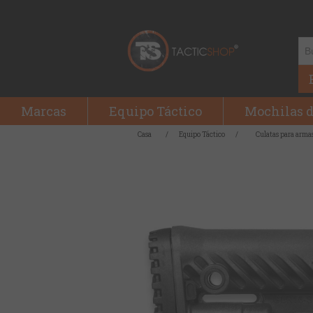
Marcas
Equipo Táctico
Mochilas d
Casa
/
Equipo Táctico
/
Culatas para arma