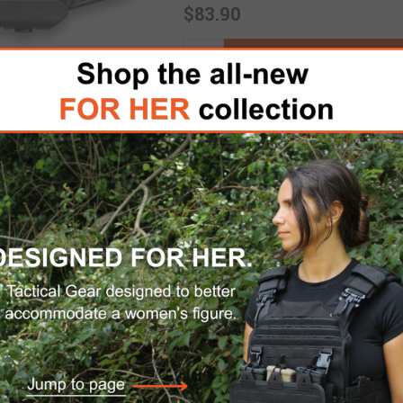
$83.90
AÑADIR AL CARRITO
Por favor, seleccione la di
ENVÍO DOMÉSTICO GRATUITO
señada para las plataformas AR15/M16/M4; propor
arrillera ajustable o la carrillera con raíl Picatin
da antideslizante.
correa QD integrados y ranuras para correas.