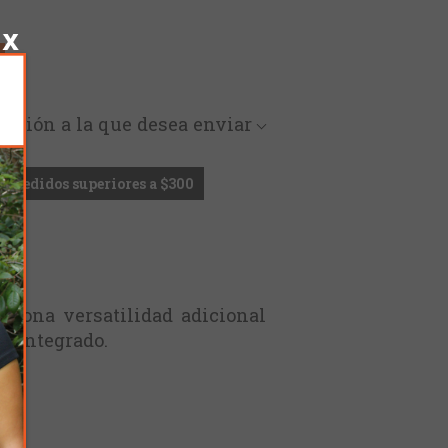
rección a la que desea enviar
en pedidos superiores a $300
ciona versatilidad adicional
ny integrado.