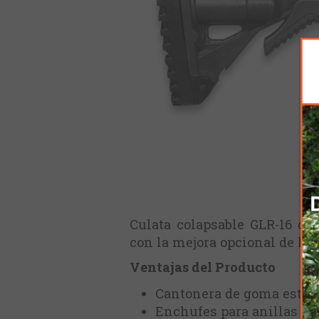
Culata colapsable GLR-16 di
con la mejora opcional de la c
Ventajas del Producto
Cantonera de goma estria
Enchufes para anillas de 