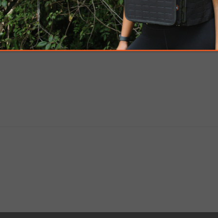
namiento resistente al agua y con sistema antir
 polímero reforzado con fibra de vidrio.
GPCP con carrillera ajustable y rieles Picatinny d
ra ajustable.