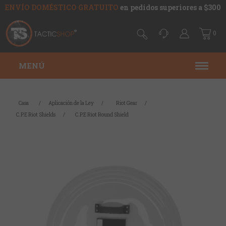
ENVÍO DOMÉSTICO GRATUITO
en pedidos superiores a $300
0
MENÚ
Casa
/
Aplicación de la Ley
/
Riot Gear
/
C.P.E Riot Shields
/
C.P.E Riot Round Shield