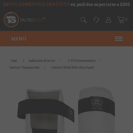
ENVÍO DOMÉSTICO GRATUITO
en pedidos superiores a $300
0
MENÚ
Casa
/
Aplicación de la Ley
/
C.P.E Entrenamiento
/
Century Training Gear
/
Century World Elite Shin Guard