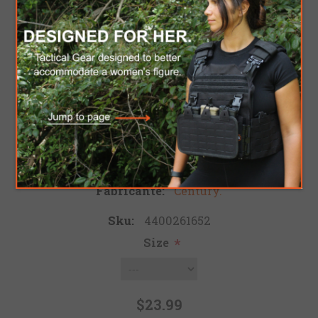
CENTURY WORLD
ELITE SHIN GUARD
Sea el primero en revisar este producto
Fabricante:
Century.
Sku:
4400261652
Size
*
$23.99