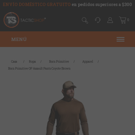
ENVÍO DOMÉSTICO GRATUITO
en pedidos superiores a $300
0
MENÚ
Casa
/
Ropa
/
Born Primitive
/
Apparel
/
Born Primitive OP Assault Pants Coyote Brown