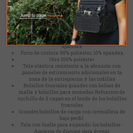
grandes trabillas para cinturón de cualquier
tamaño ofrecen protección cuando la necesita.
Con muchos bolsillos para una fácil organización,
está preparado para cualquier misión.
Cuerpo 1 94% nailon, 6% spandex
Cuerpo 2 70% nailon,20% poliéster, 10%
spandex
Forro de cintura 90% poliéster, 10% spandex
Otro 100% poliéster
Tela elástica resistente a la abrasión con
paneles de estiramiento adicionales en la
zona de la entrepierna y las rodillas
Bolsillos frontales grandes con bolsas de
malla y bolsillos para monedas Refuerzos de
cuchillo de 2 capas en el borde de los bolsillos
frontales
Grandes bolsillos de carga con cremallera de
bajo perfil:
Tela con fuelle para expandir los bolsillos -
Agujeros de drenaje para drenar