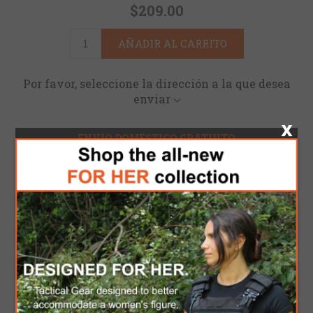
$209.00
AÑADIR AL CARRITO
Por favor, seleccione la dirección a la que desea
enviar
ENVÍO DOMÉSTICO GRATUITO
en pedidos superiores a $300
Mantenga su ropa táctica cómoda y confiable con
los pantalones Op Assault Pant. Con tela elástica
resistente a la abrasión y paneles de estiramiento
adicionales en la parte posterior y las rodillas,
estos pantalones brindan una movilidad superior.
Una entrepierna reforzada de dos capas, pestañas
ajustables de gancho y bucle en la cintura, y