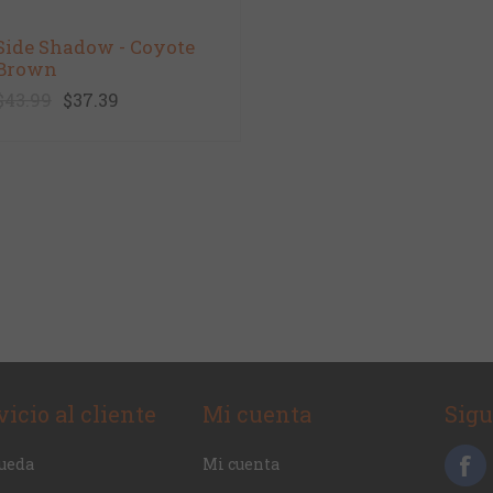
Side Shadow - Coyote
Brown
$43.99
$37.39
vicio al cliente
Mi cuenta
Sig
ueda
Mi cuenta