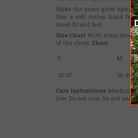
Make the grass grow again! 
Has a soft cotton hand fee
Great fit and feel.
Size Chart
With arms down at
of the chest.
Chest
S
M
35-37
38-40
Care Instructions
Machine wa
low. Do not iron. Do not use fa