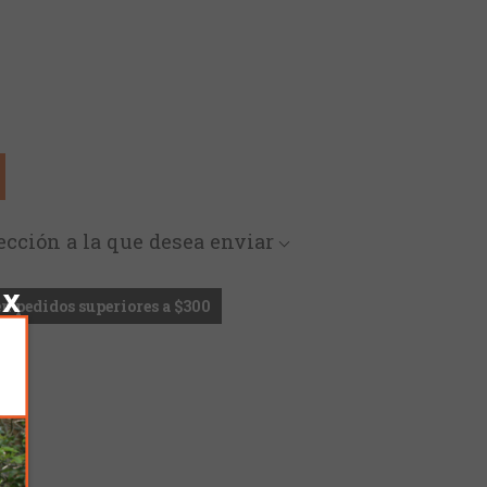
rección a la que desea enviar
en pedidos superiores a $300