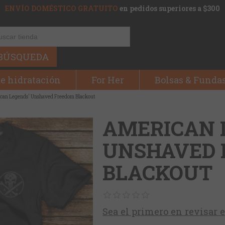
ENVÍO DOMÉSTICO GRATUITO
en pedidos superiores a $300
BÚSQUEDA
e hidratación
For Her
Bolsas & Funda
can Legends' Unshaved Freedom Blackout
AMERICAN 
UNSHAVED 
BLACKOUT
Sea el primero en revisar 