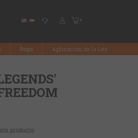
0
s
Ropa
Aplicación de la Ley
LEGENDS'
FREEDOM
este producto