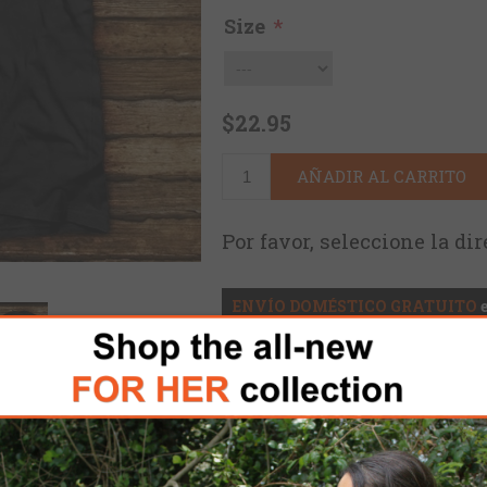
Size
*
$22.95
AÑADIR AL CARRITO
Por favor, seleccione la di
ENVÍO DOMÉSTICO GRATUITO
s. Veteran owned. Made in the USA.