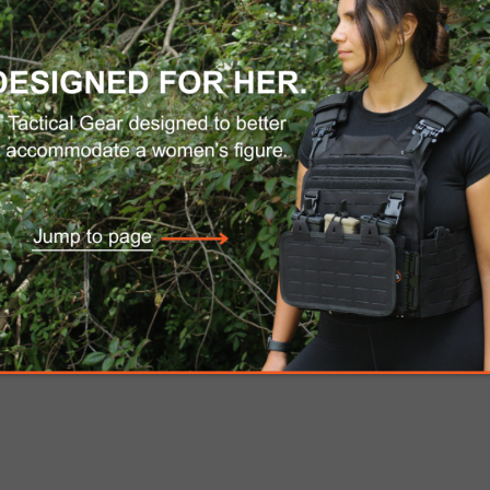
Now greener than ever! High quality screen print
l and moisture-wicking technology for unbeatab
 sides, measure around the upper body, under ar
L
XL
41-43
44-46
sh cold. Inside out with like colors. Only non
bric softener.