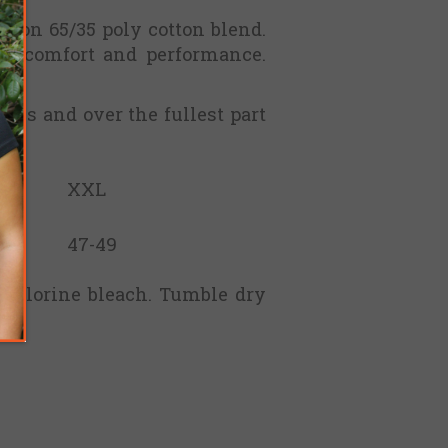
 on 65/35 poly cotton blend.
le comfort and performance.
ms and over the fullest part
XXL
47-49
-chlorine bleach. Tumble dry