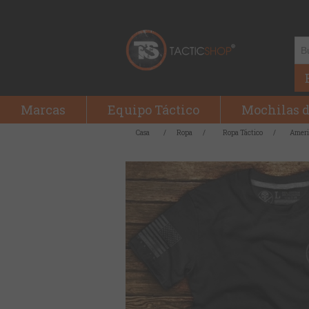
Marcas
Equipo Táctico
Mochilas d
Casa
/
Ropa
/
Ropa Táctico
/
Ameri