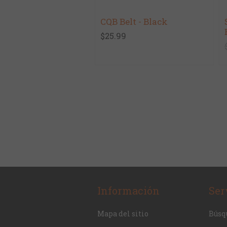
CQB Belt - Black
$25.99
Información
Ser
Mapa del sitio
Búsq